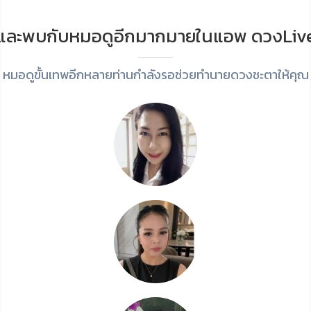
และพบกับหมอดูอีกมากมายในแอพ ดวงLiv
หมอดูขั้นเทพอีกหลายท่านกำลังรอช่วยทำนายดวงชะตาให้คุณ