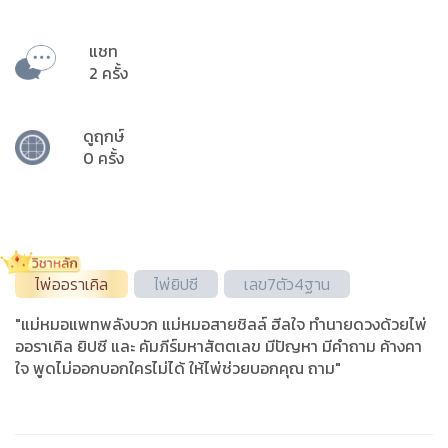
แชท
2 ครั้ง
ดูฤกษ์
0 ครั้ง
ไพ่ออราเคิล
ไพ่ยิปซี
เลข7ตัว4ฐาน
"แม่หมอแพทพลังบวก แม่หมอสายชิลล์ ฮีลใจ ทำนายดวงด้วยไพ่
ออราเคิล ยิปซี และ คัมภีร์มหาสัตตเลข มีปัญหา มีคำถาม ค้างคา
ใจ พูดไม่ออกบอกใครไม่ได้ ให้ไพ่ช่วยบอกคุณ ถาม"