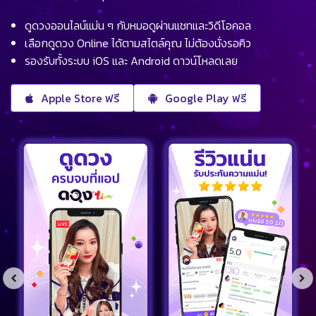
ดูดวงออนไลน์แม่น ๆ กับหมอดูผ่านแชทและวิดีโอคอล
เลือกดูดวง Online ได้ตามสไตล์คุณ ไม่ต้องนั่งรอคิว
รองรับทั้งระบบ iOS และ Android ดาวน์โหลดเลย
Apple Store ฟรี
Google Play ฟรี