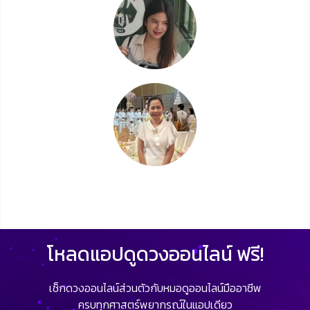
โหลดแอปดูดวงออนไลน์ ฟรี!
เช็กดวงออนไลน์ส่วนตัวกับหมอดูออนไลน์มืออาชีพ
ครบทุกศาสตร์พยากรณ์ในแอปเดียว