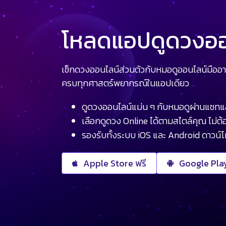
โหลดแอปดูดวงออน
เช็กดวงออนไลน์ส่วนตัวกับหมอดูออนไลน์มืออา
ครบทุกศาสตร์พยากรณ์ในแอปเดียว
ดูดวงออนไลน์แม่น ๆ กับหมอดูผ่านแชทแ
เลือกดูดวง Online ได้ตามสไตล์คุณ ไม่ต้อ
รองรับทั้งระบบ iOS และ Android ดาวน์
Apple Store ฟรี
Google Play