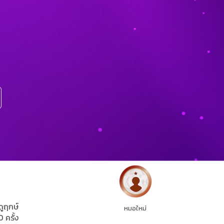
ดูฤกษ์
หมอใหม่
0 ครั้ง