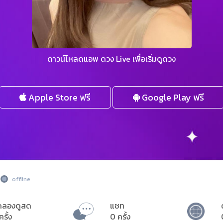
ดาวน์โหลดแอพ ดวง Live เพื่อเริ่มดูดวง
Apple Store ฟรี
Google Play ฟรี
offline
ดลองดูสด
แชท
ครั้ง
0 ครั้ง