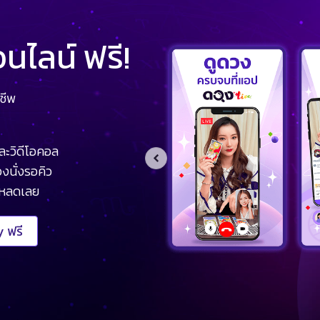
ไลน์ ฟรี!
ชีพ
ละวิดีโอคอล
งนั่งรอคิว
โหลดเลย
 ฟรี