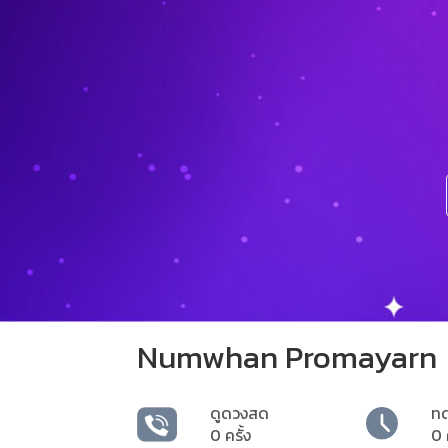
Numwhan Promayarn
ดูดวงสด
ท
0 ครั้ง
0 