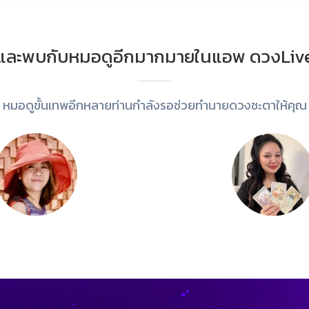
และพบกับหมอดูอีกมากมายในแอพ ดวงLiv
หมอดูขั้นเทพอีกหลายท่านกำลังรอช่วยทำนายดวงชะตาให้คุณ