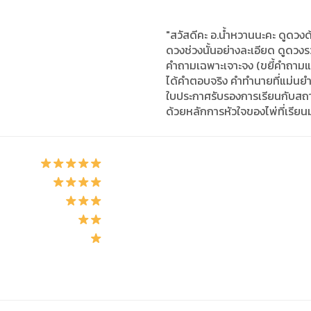
"สวัสดีคะ อ.น้ำหวานนะคะ ดูดวง
ดวงช่วงนั้นอย่างละเอียด ดูดว
คำถามเฉพาะเจาะจง (ขยี้คำถามแ
ได้คำตอบจริง คำทำนายที่แม่นยำจ
ใบประกาศรับรองการเรียนกับสถาบั
ด้วยหลักการหัวใจของไพ่ที่เรียน