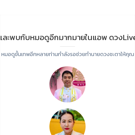
และพบกับหมอดูอีกมากมายในแอพ ดวงLiv
หมอดูขั้นเทพอีกหลายท่านกำลังรอช่วยทำนายดวงชะตาให้คุณ