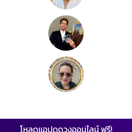
โหลดแอปดูดวงออนไลน์ ฟรี!