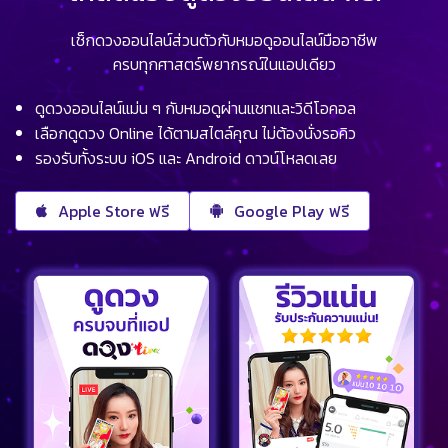
เช็กดวงออนไลน์ส่วนตัวกับหมอดูออนไลน์มืออาชีพ
ครบทุกศาสตร์พยากรณ์ในแอปเดียว
ดูดวงออนไลน์แม่น ๆ กับหมอดูผ่านแชทและวิดีโอคอล
เลือกดูดวง Online ได้ตามสไตล์คุณ ไม่ต้องนั่งรอคิว
รองรับทั้งระบบ iOS และ Android ดาวน์โหลดเลย
Apple Store ฟรี
Google Play ฟรี