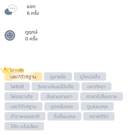
แชท
6 ครั้ง
ดูฤกษ์
0 ครั้ง
เลข7ตัว9ฐาน
ดูลายมือ
ดูโหงวเฮ้ง
ไพ่ยิปซี
วิเคราะห์เบอร์มือถือ
มหาทักษา
ไพ่ออราเคิล
จับยามสามตา
ศาสตร์เสี่ยงทาย
เลข7ตัว4ฐาน
ดูฤกษ์มงคล
ดูเลขมงคล
ตำราพรหมชาติ
ตั้งชื่อมงคล
กราฟชีวิต
โค้ด-นโปเลียน