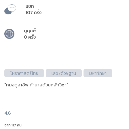
แชท
107 ครั้ง
ดูฤกษ์
0 ครั้ง
โหราศาสตร์ไทย
เลข7ตัว9ฐาน
มหาทักษา
"หมอดูอาชีพ ทำนายด้วยหลักวิชา"
4.8
จาก 117 คน