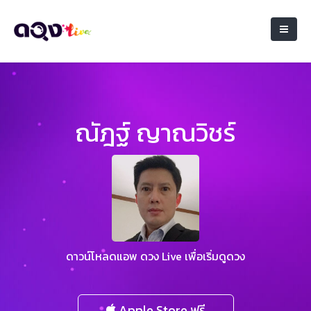
ณัฎฐ์ ญาณวิชร์
ดาวน์โหลดแอพ ดวง Live เพื่อเริ่มดูดวง
Apple Store ฟรี