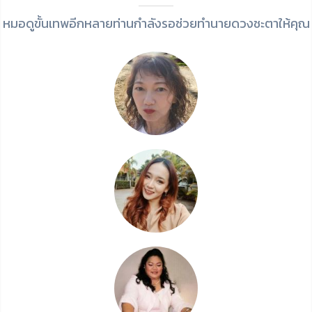
หมอดูขั้นเทพอีกหลายท่านกำลังรอช่วยทำนายดวงชะตาให้คุณ