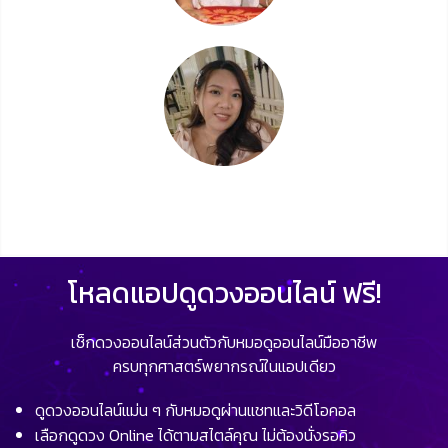
โหลดแอปดูดวงออนไลน์ ฟรี!
เช็กดวงออนไลน์ส่วนตัวกับหมอดูออนไลน์มืออาชีพ
ครบทุกศาสตร์พยากรณ์ในแอปเดียว
ดูดวงออนไลน์แม่น ๆ กับหมอดูผ่านแชทและวิดีโอคอล
เลือกดูดวง Online ได้ตามสไตล์คุณ ไม่ต้องนั่งรอคิว