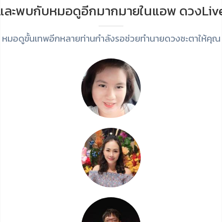
และพบกับหมอดูอีกมากมายในแอพ ดวงLiv
หมอดูขั้นเทพอีกหลายท่านกำลังรอช่วยทำนายดวงชะตาให้คุณ