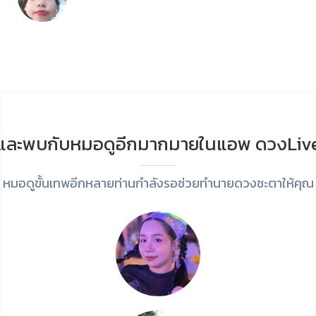
และพบกับหมอดูอีกมากมายในแอพ ดวงLiv
หมอดูขั้นเทพอีกหลายท่านกำลังรอช่วยทำนายดวงชะตาให้คุณ