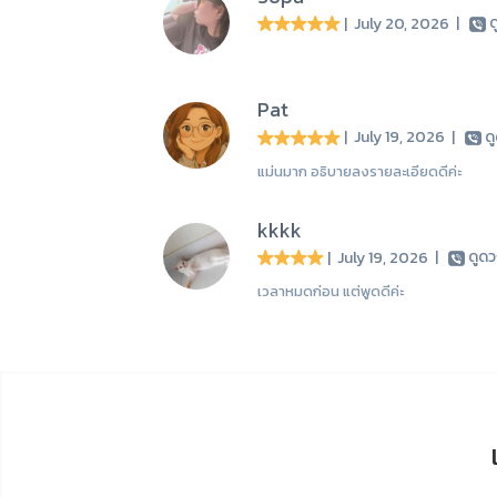
| July 20, 2026
|
ด
Pat
| July 19, 2026
|
ด
แม่นมาก อธิบายลงรายละเอียดดีค่ะ
kkkk
| July 19, 2026
|
ดูด
เวลาหมดก่อน แต่พูดดีค่ะ