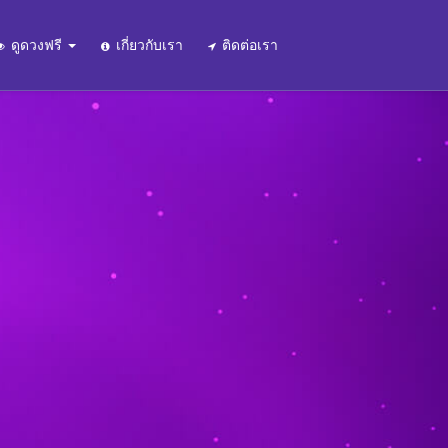
ดูดวงฟรี
เกี่ยวกับเรา
ติดต่อเรา