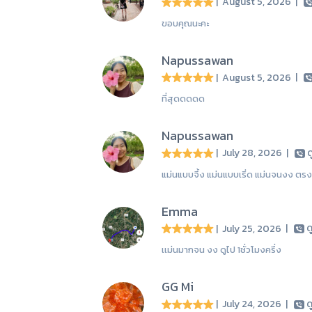
| August 5, 2026
|
ขอบคุณนะคะ
Napussawan
| August 5, 2026
|
ที่สุดดดดด
Napussawan
| July 28, 2026
|
ด
แม่นแบบจึ้ง แม่นแบบเริ่ด แม่นจนงง ตรง
Emma
| July 25, 2026
|
ด
เเม่นมากจน งง ดูไป 1ชั่วโมงครึ่ง
GG Mi
| July 24, 2026
|
ด