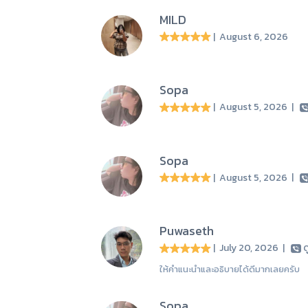
MILD
| August 6, 2026
Sopa
| August 5, 2026
|
Sopa
| August 5, 2026
|
Puwaseth
| July 20, 2026
|
ด
ให้คำแนะนำและอธิบายได้ดีมากเลยครับ
Sopa