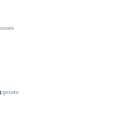
ูดวงสด
ดูดวงสด