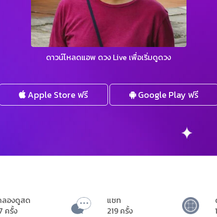
ดาวน์โหลดแอพ ดวง Live เพื่อเริ่มดูดวง
Apple Store ฟรี
Google Play ฟรี
ดลองดูสด
แชท
7 ครั้ง
219 ครั้ง