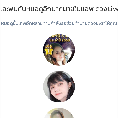
และพบกับหมอดูอีกมากมายในแอพ ดวงLiv
หมอดูขั้นเทพอีกหลายท่านกำลังรอช่วยทำนายดวงชะตาให้คุณ