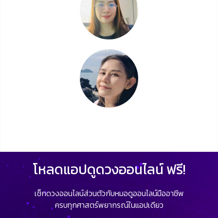
โหลดแอปดูดวงออนไลน์ ฟรี!
เช็กดวงออนไลน์ส่วนตัวกับหมอดูออนไลน์มืออาชีพ
ครบทุกศาสตร์พยากรณ์ในแอปเดียว