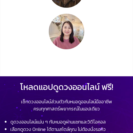
โหลดแอปดูดวงออนไลน์ ฟรี!
เช็กดวงออนไลน์ส่วนตัวกับหมอดูออนไลน์มืออาชีพ
ครบทุกศาสตร์พยากรณ์ในแอปเดียว
ดูดวงออนไลน์แม่น ๆ กับหมอดูผ่านแชทและวิดีโอคอล
เลือกดูดวง Online ได้ตามสไตล์คุณ ไม่ต้องนั่งรอคิว