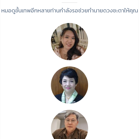
หมอดูขั้นเทพอีกหลายท่านกำลังรอช่วยทำนายดวงชะตาให้คุณ