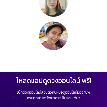
โหลดแอปดูดวงออนไลน์ ฟรี!
เช็กดวงออนไลน์ส่วนตัวกับหมอดูออนไลน์มืออาชีพ
ครบทุกศาสตร์พยากรณ์ในแอปเดียว