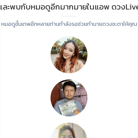
และพบกับหมอดูอีกมากมายในแอพ ดวงLiv
หมอดูขั้นเทพอีกหลายท่านกำลังรอช่วยทำนายดวงชะตาให้คุณ