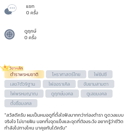
แชท
0 ครั้ง
ดูฤกษ์
0 ครั้ง
ตำราพรหมชาติ
โหราศาสตร์ไทย
ไพ่ยิปซี
เลข7ตัว9ฐาน
ไพ่ออราเคิล
จับยามสามตา
ไพ่พรหมญาณ
ดูฤกษ์มงคล
ดูเลขมงคล
ตั้งชื่อมงคล
"สวัสดีครับ ผมเป็นหมอดูที่ตั้งใจฟังมากกว่าท่องตำรา ดูดวงแบบ
จริงใจ ไม่ขายฝัน บอกทั้งจุดแข็งและจุดที่ต้องระวัง อยากรู้ว่าชีวิต
กำลังไปทางไหน มาคุยกันได้ครับ"