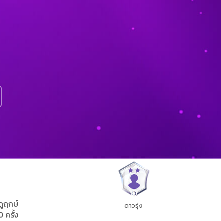
ดูฤกษ์
ดาวรุ่ง
0 ครั้ง