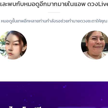
และพบกับหมอดูอีกมากมายในแอพ ดวงLiv
หมอดูขั้นเทพอีกหลายท่านกำลังรอช่วยทำนายดวงชะตาให้คุณ