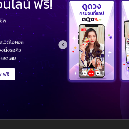
ไลน์ ฟรี!
ชีพ
ละวิดีโอคอล
งนั่งรอคิว
โหลดเลย
 ฟรี