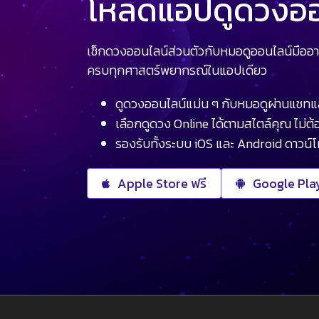
โหลดแอปดูดวงออน
เช็กดวงออนไลน์ส่วนตัวกับหมอดูออนไลน์มืออา
ครบทุกศาสตร์พยากรณ์ในแอปเดียว
ดูดวงออนไลน์แม่น ๆ กับหมอดูผ่านแชทแ
เลือกดูดวง Online ได้ตามสไตล์คุณ ไม่ต้อ
รองรับทั้งระบบ iOS และ Android ดาวน์
Apple Store ฟรี
Google Play