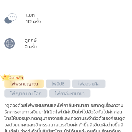
แชท
112 ครั้ง
ดูฤกษ์
0 ครั้ง
ไพ่พรหมญาณ
ไพ่ยิปซี
ไพ่ออราเคิล
ไพ่ญาณ ณ โลก
ไพ่กาลีมหามายา
"ดูดวงด้วยไพ่พรหมยานและไพ่กาลีมหามายา อยากดูเรื่องความ
รักการงานการเงินมาให้เปิดไพ่ได้ค่ะเปิดไพ่ไปฮิวใจกันไปค่ะ ก่อน
โทรให้ขออนุญาตครูบาอาจารย์และเทวดาประจำตัวตัวเองก่อนดูด
วงด้วยนะคะและเจ้ากรรมนายเวรด้วยค่ะ ถ้าขึ้นสีเขียวคือว่างขึ้นสี
ส้มคือไม่ว่างค่ะถ้าขึ้นสีเขียวโทรเข้าได้เลยค่ะ คุยกันปรึกษากันคุ