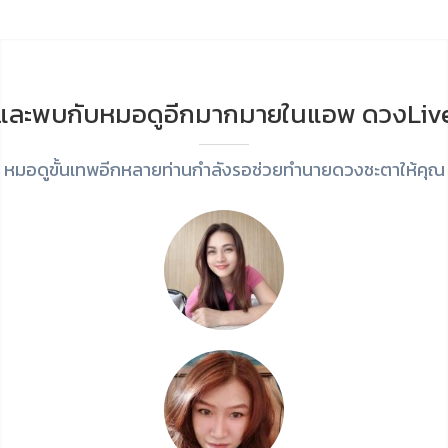
และพบกับหมอดูอีกมากมายในแอพ ดวงLiv
หมอดูขั้นเทพอีกหลายท่านกำลังรอช่วยทำนายดวงชะตาให้คุณ