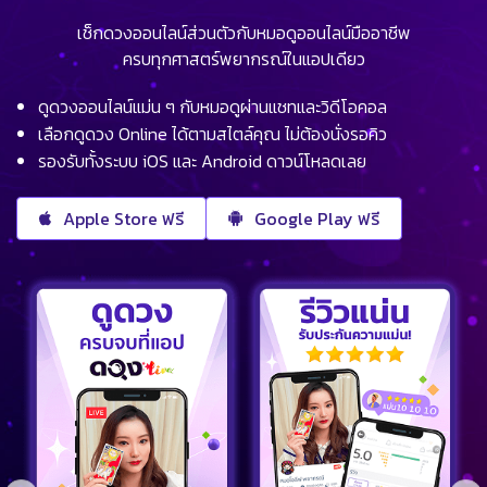
เช็กดวงออนไลน์ส่วนตัวกับหมอดูออนไลน์มืออาชีพ
ครบทุกศาสตร์พยากรณ์ในแอปเดียว
ดูดวงออนไลน์แม่น ๆ กับหมอดูผ่านแชทและวิดีโอคอล
เลือกดูดวง Online ได้ตามสไตล์คุณ ไม่ต้องนั่งรอคิว
รองรับทั้งระบบ iOS และ Android ดาวน์โหลดเลย
Apple Store ฟรี
Google Play ฟรี