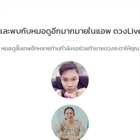
และพบกับหมอดูอีกมากมายในแอพ ดวงLiv
หมอดูขั้นเทพอีกหลายท่านกำลังรอช่วยทำนายดวงชะตาให้คุณ