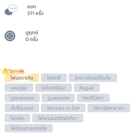
แชท
371 ครั้ง
ดูฤกษ์
0 ครั้ง
ไพ่ออราเคิล
ไพ่ยิปซี
วิเคราะห์เบอร์มือถือ
เพนดูลัม
ไพ่โชคดีมีสุข
หินรูนส์
ดูฤกษ์มงคล
ดูเลขมงคล
ไพ่ตรีโลกา
ตั้งชื่อมงคล
ไพ่ญาณ ณ โลก
ไพ่กาลีมหามายา
ไพ่ขลัง
ไพ่พระแม่ปรัทยังกิรา
ไพ่ไขชะตาออราเคิล