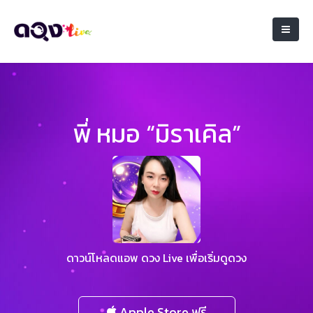
พี่ หมอ “มิราเคิล”
ดาวน์โหลดแอพ ดวง Live เพื่อเริ่มดูดวง
Apple Store ฟรี