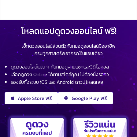
โหลดแอปดูดวงออนไลน์ ฟรี!
เช็กดวงออนไลน์ส่วนตัวกับหมอดูออนไลน์มืออาชีพ
ครบทุกศาสตร์พยากรณ์ในแอปเดียว
ดูดวงออนไลน์แม่น ๆ กับหมอดูผ่านแชทและวิดีโอคอล
เลือกดูดวง Online ได้ตามสไตล์คุณ ไม่ต้องนั่งรอคิว
รองรับทั้งระบบ iOS และ Android ดาวน์โหลดเลย
Apple Store ฟรี
Google Play ฟรี