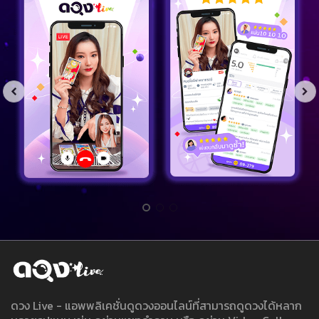
ดวง Live - แอพพลิเคชั่นดูดวงออนไลน์ที่สามารถดูดวงได้หลาก