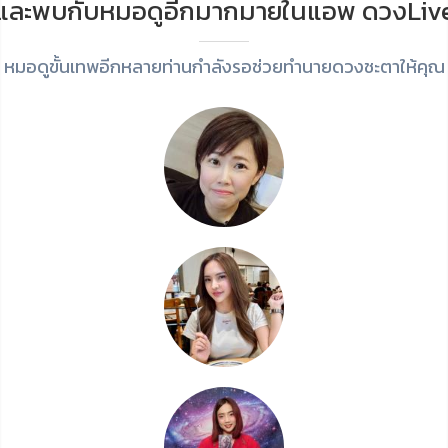
และพบกับหมอดูอีกมากมายในแอพ ดวงLiv
หมอดูขั้นเทพอีกหลายท่านกำลังรอช่วยทำนายดวงชะตาให้คุณ