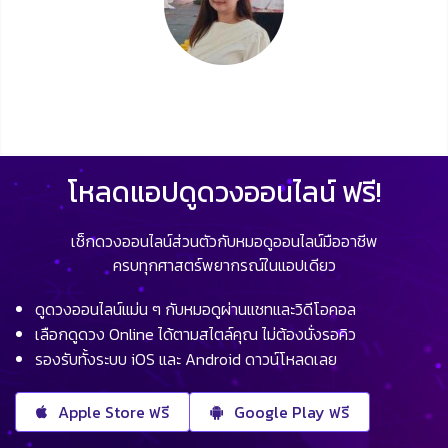
โหลดแอปดูดวงออนไลน์ ฟรี!
เช็กดวงออนไลน์ส่วนตัวกับหมอดูออนไลน์มืออาชีพ
ครบทุกศาสตร์พยากรณ์ในแอปเดียว
ดูดวงออนไลน์แม่น ๆ กับหมอดูผ่านแชทและวิดีโอคอล
เลือกดูดวง Online ได้ตามสไตล์คุณ ไม่ต้องนั่งรอคิว
รองรับทั้งระบบ iOS และ Android ดาวน์โหลดเลย
Apple Store ฟรี
Google Play ฟรี