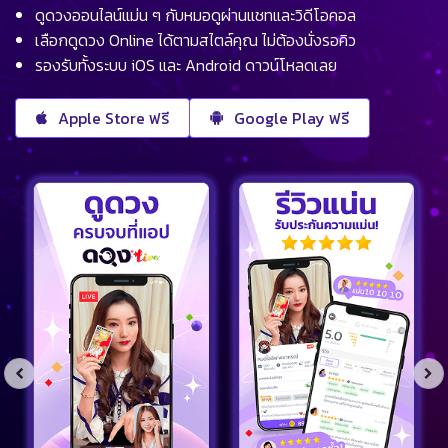
ดูดวงออนไลน์แม่น ๆ กับหมอดูผ่านแชทและวิดีโอคอล
เลือกดูดวง Online ได้ตามสไตล์คุณ ไม่ต้องนั่งรอคิว
รองรับทั้งระบบ iOS และ Android ดาวน์โหลดเลย
Apple Store ฟรี
Google Play ฟรี