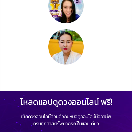
โหลดแอปดูดวงออนไลน์ ฟรี!
เช็กดวงออนไลน์ส่วนตัวกับหมอดูออนไลน์มืออาชีพ
ครบทุกศาสตร์พยากรณ์ในแอปเดียว