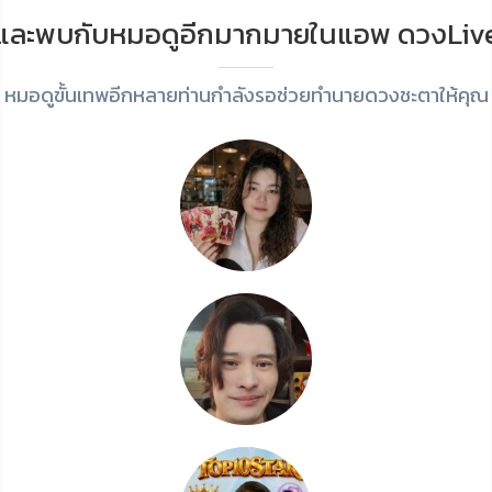
และพบกับหมอดูอีกมากมายในแอพ ดวงLiv
หมอดูขั้นเทพอีกหลายท่านกำลังรอช่วยทำนายดวงชะตาให้คุณ