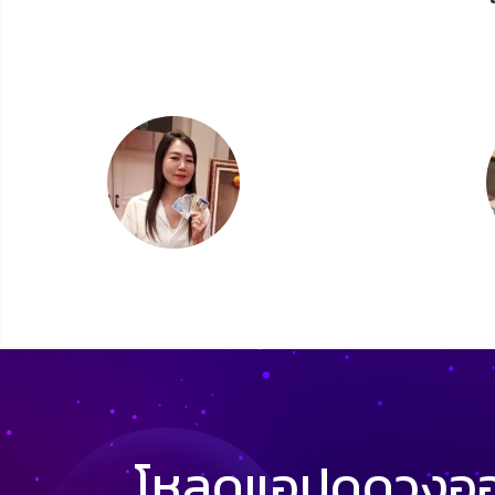
โหลดแอปดูดวงออน