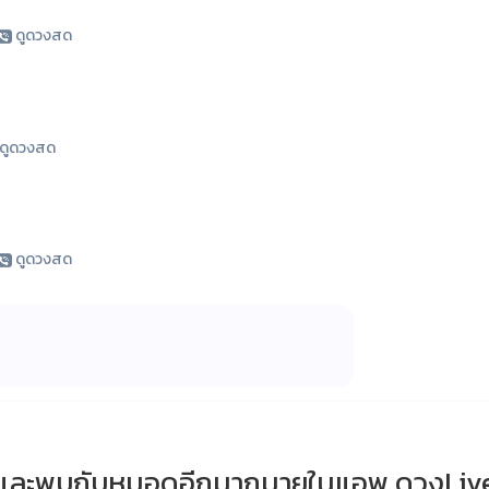
ดูดวงสด
ดูดวงสด
ดูดวงสด
และพบกับหมอดูอีกมากมายในแอพ ดวงLiv