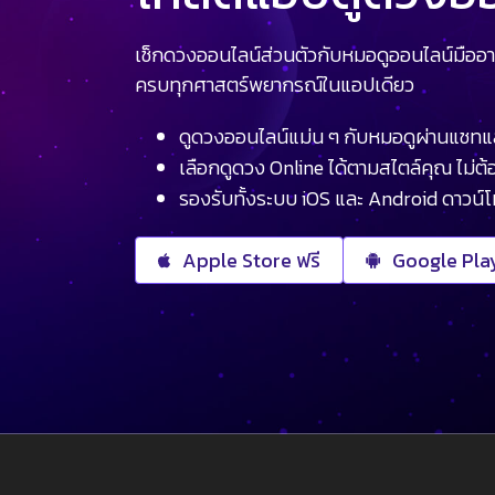
เช็กดวงออนไลน์ส่วนตัวกับหมอดูออนไลน์มืออา
ครบทุกศาสตร์พยากรณ์ในแอปเดียว
ดูดวงออนไลน์แม่น ๆ กับหมอดูผ่านแชทแ
เลือกดูดวง Online ได้ตามสไตล์คุณ ไม่ต้อ
รองรับทั้งระบบ iOS และ Android ดาวน์
Apple Store ฟรี
Google Play