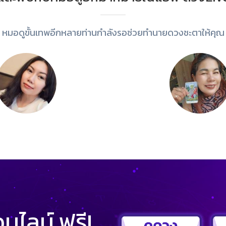
หมอดูขั้นเทพอีกหลายท่านกำลังรอช่วยทำนายดวงชะตาให้คุณ
ไลน์ ฟรี!