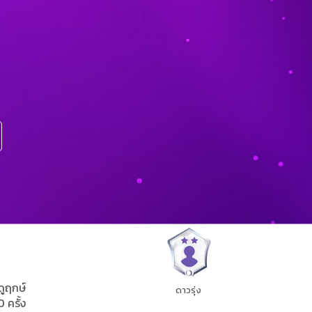
ดูฤกษ์
ดาวรุ่ง
0 ครั้ง