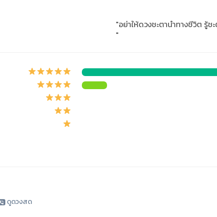
"อย่าให้ดวงชะตานำทางชีวิต รู้ช
"
ดูดวงสด