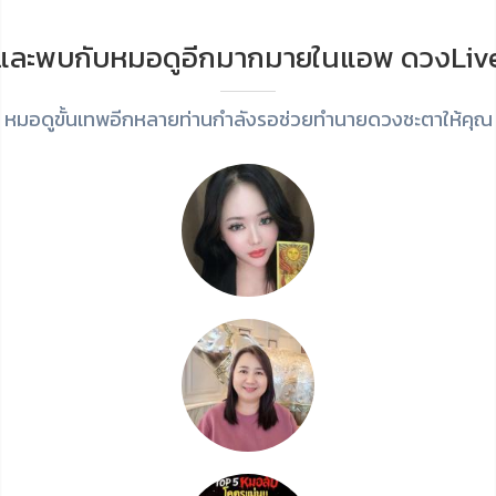
และพบกับหมอดูอีกมากมายในแอพ ดวงLiv
หมอดูขั้นเทพอีกหลายท่านกำลังรอช่วยทำนายดวงชะตาให้คุณ