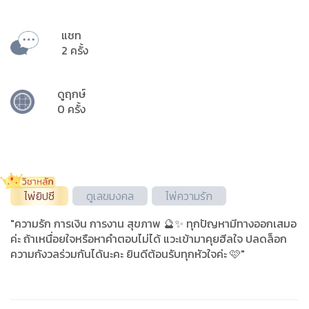
แชท
2 ครั้ง
ดูฤกษ์
0 ครั้ง
ไพ่ยิปซี
ดูเลขมงคล
ไพ่ความรัก
"ความรัก การเงิน การงาน สุขภาพ 🔮✨ ทุกปัญหามีทางออกเสมอ
ค่ะ ถ้าเหนื่อยใจหรือหาคำตอบไม่ได้ แวะเข้ามาคุยฮีลใจ ปลดล็อก
ความกังวลร่วมกันได้นะคะ ยินดีต้อนรับทุกหัวใจค่ะ 🩷"