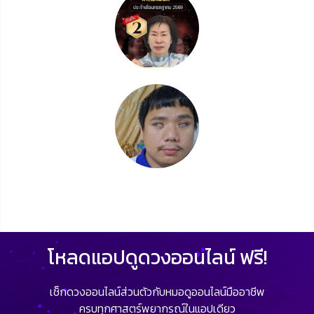
โหลดแอปดูดวงออนไลน์ ฟรี!
เช็กดวงออนไลน์ส่วนตัวกับหมอดูออนไลน์มืออาชีพ
ครบทุกศาสตร์พยากรณ์ในแอปเดียว