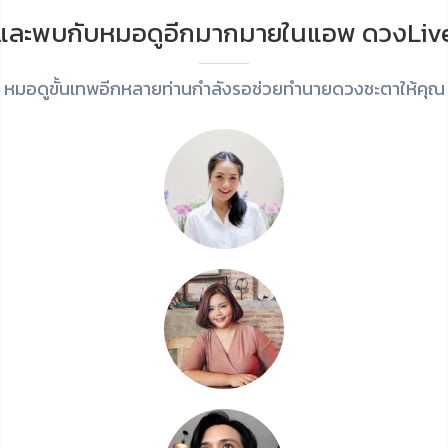
และพบกับหมอดูอีกมากมายในแอพ ดวงLiv
หมอดูขั้นเทพอีกหลายท่านกำลังรอช่วยทำนายดวงชะตาให้คุณ