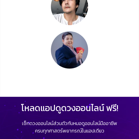
โหลดแอปดูดวงออนไลน์ ฟรี!
เช็กดวงออนไลน์ส่วนตัวกับหมอดูออนไลน์มืออาชีพ
ครบทุกศาสตร์พยากรณ์ในแอปเดียว