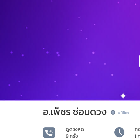
อ.เพ็ชร ซ่อมดวง
offline
ดูดวงสด
ท
9 ครั้ง
1 ค