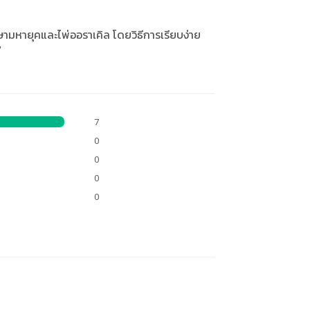
ษามหายุคและไพ่ออราเคิล โดยวิธีการเรียบง่าย
"
7
0
0
0
0