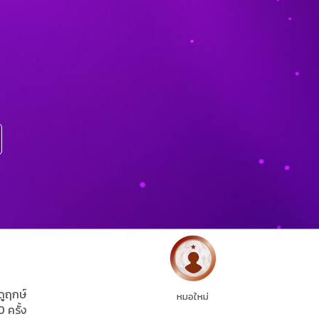
ดูฤกษ์
หมอใหม่
0 ครั้ง