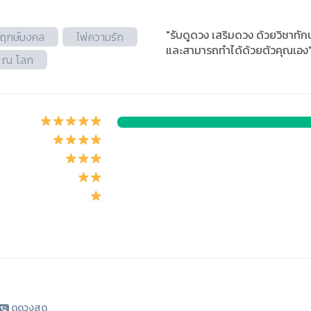
"รับดูดวง เสริมดวง ด้วยวิชาทัก
ูฤกษ์มงคล
ไพ่ความรัก
และสามารถทำได้ด้วยตัวคุณเอง
 ณ โลก
ดูดวงสด