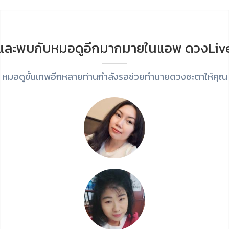
และพบกับหมอดูอีกมากมายในแอพ ดวงLiv
หมอดูขั้นเทพอีกหลายท่านกำลังรอช่วยทำนายดวงชะตาให้คุณ