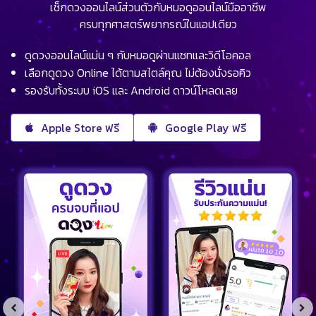
เช็กดวงออนไลน์ส่วนตัวกับหมอดูออนไลน์มืออาชีพ
ครบทุกศาสตร์พยากรณ์ในแอปเดียว
ดูดวงออนไลน์แม่น ๆ กับหมอดูผ่านแชทและวิดีโอคอล
เลือกดูดวง Online ได้ตามสไตล์คุณ ไม่ต้องนั่งรอคิว
รองรับทั้งระบบ iOS และ Android ดาวน์โหลดเลย
Apple Store ฟรี
Google Play ฟรี