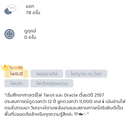
แชท
78 ครั้ง
ดูฤกษ์
0 ครั้ง
ไพ่ยิปซี
ไพ่ออราเคิล
ไพ่ญาณ ณ โลก
ไพ่ขลัง
ไพ่เรือนคุณหลวง
"เริ่มศึกษาศาสตร์ไพ่ Tarot และ Oracle ตั้งแต่ปี 2557
ประสบการณ์ดูดวงกว่า 12 ปี ลูกดวงกว่า 11,000 เคส 🕯️ เน้นอ่านไพ่
ตรงไปตรงมา วิเคราะห์ตามพลังงานและสถานการณ์จริงยินดีเป็น
พื้นที่ปลอดภัยสำหรับทุกความรู้สึกค่ะ 💜☁️✨️"