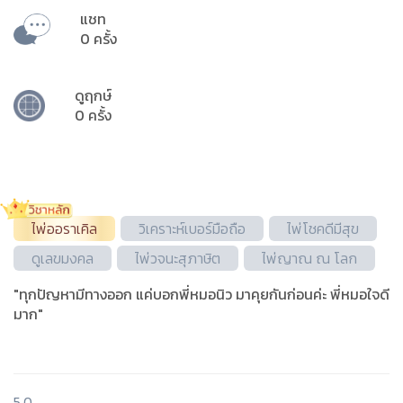
แชท
0 ครั้ง
ดูฤกษ์
0 ครั้ง
ไพ่ออราเคิล
วิเคราะห์เบอร์มือถือ
ไพ่โชคดีมีสุข
ดูเลขมงคล
ไพ่วจนะ​สุภาษิต​
ไพ่ญาณ ณ โลก
"ทุกปัญหามีทางออก แค่บอกพี่หมอนิว มาคุยกันก่อนค่ะ พี่หมอใจดี
มาก"
5.0