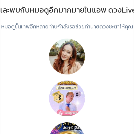
และพบกับหมอดูอีกมากมายในแอพ ดวงLiv
หมอดูขั้นเทพอีกหลายท่านกำลังรอช่วยทำนายดวงชะตาให้คุณ