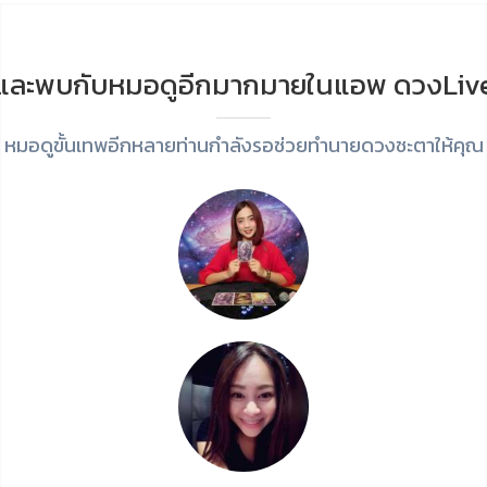
และพบกับหมอดูอีกมากมายในแอพ ดวงLiv
หมอดูขั้นเทพอีกหลายท่านกำลังรอช่วยทำนายดวงชะตาให้คุณ