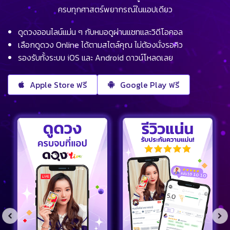
ครบทุกศาสตร์พยากรณ์ในแอปเดียว
ดูดวงออนไลน์แม่น ๆ กับหมอดูผ่านแชทและวิดีโอคอล
เลือกดูดวง Online ได้ตามสไตล์คุณ ไม่ต้องนั่งรอคิว
รองรับทั้งระบบ iOS และ Android ดาวน์โหลดเลย
Apple Store ฟรี
Google Play ฟรี