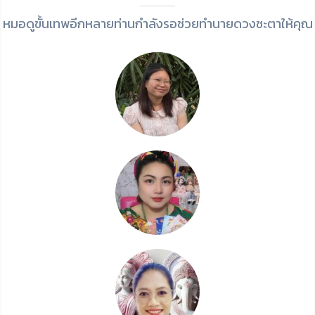
หมอดูขั้นเทพอีกหลายท่านกำลังรอช่วยทำนายดวงชะตาให้คุณ