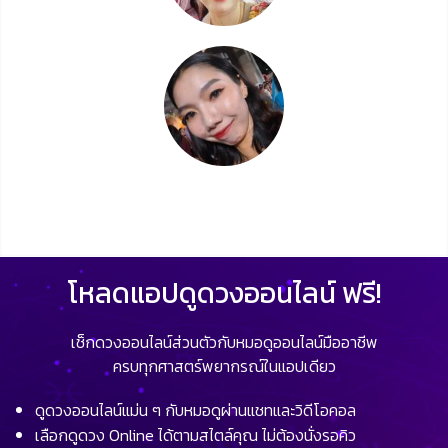
โหลดแอปดูดวงออนไลน์ ฟรี!
เช็กดวงออนไลน์ส่วนตัวกับหมอดูออนไลน์มืออาชีพ
ครบทุกศาสตร์พยากรณ์ในแอปเดียว
ดูดวงออนไลน์แม่น ๆ กับหมอดูผ่านแชทและวิดีโอคอล
เลือกดูดวง Online ได้ตามสไตล์คุณ ไม่ต้องนั่งรอคิว