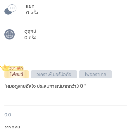
แชท
0 ครั้ง
ดูฤกษ์
0 ครั้ง
ไพ่ยิปซี
วิเคราะห์เบอร์มือถือ
ไพ่ออราเคิล
"หมอดูสายฮีลใจ ประสบการณ์มากกว่า3 ปี "
0.0
จาก 0 คน