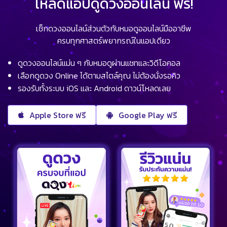
โหลดแอปดูดวงออนไลน์ ฟรี!
เช็กดวงออนไลน์ส่วนตัวกับหมอดูออนไลน์มืออาชีพ
ครบทุกศาสตร์พยากรณ์ในแอปเดียว
ดูดวงออนไลน์แม่น ๆ กับหมอดูผ่านแชทและวิดีโอคอล
เลือกดูดวง Online ได้ตามสไตล์คุณ ไม่ต้องนั่งรอคิว
รองรับทั้งระบบ iOS และ Android ดาวน์โหลดเลย
Apple Store ฟรี
Google Play ฟรี