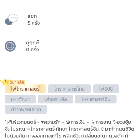
แชท
5 ครั้ง
ดูฤกษ์
0 ครั้ง
ไพ่โหราศาสตร์
โหราศาสตร์ไทย
ไพ่ยิปซี
มหาทักษา
ไพ่ออราเคิล
โหราศาสตร์จีน
ตำราพรหมชาติ
"♐ไพ่เวทมนตร์ - ♥️ความรัก - 💲การเงิน - 💡การงาน ♑ฮวงจุ้ย
จีนโบราณ ♒โหราศาสตร์ ทักษา โหราศาสตร์จีน ☺️มากำหนดชีวิต
ไปด้วยกัน ทางออกทางแก้ไข พลิกชีวิต เปลี่ยนชะตา ดวงดีๆ ที่