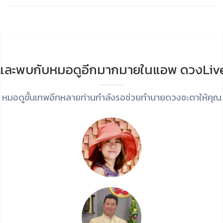
และพบกับหมอดูอีกมากมายในแอพ ดวงLiv
หมอดูขั้นเทพอีกหลายท่านกำลังรอช่วยทำนายดวงชะตาให้คุณ