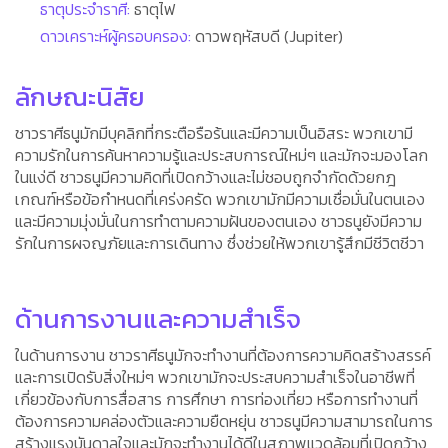
ธาตุประจำราศี:
ธาตุไฟ
ดาวเคราะห์ผู้ครอบครอง:
ดาวพฤหัสบดี (Jupiter)
ลักษณะนิสัย
ชาวราศีธนูมักมีบุคลิกที่กระตือรือร้นและมีความเป็นอิสระ พวกเขามี
ความรักในการค้นหาความรู้และประสบการณ์ใหม่ๆ และมักจะมองโลก
ในแง่ดี ชาวธนูมีความคิดที่เปิดกว้างและไม่ชอบถูกจำกัดด้วยกฎ
เกณฑ์หรือข้อกำหนดที่เคร่งครัด พวกเขามักมีความเชื่อมั่นในตนเอง
และมีความมุ่งมั่นในการทำตามความฝันของตนเอง ชาวธนูยังมีความ
รักในการผจญภัยและการเดินทาง ซึ่งช่วยให้พวกเขารู้สึกมีชีวิตชีวา
ด้านการงานและความสำเร็จ
ในด้านการงาน ชาวราศีธนูมักจะทำงานที่ต้องการความคิดสร้างสรรค์
และการเปิดรับสิ่งใหม่ๆ พวกเขามักจะประสบความสำเร็จในอาชีพที่
เกี่ยวข้องกับการสื่อสาร การศึกษา การท่องเที่ยว หรือการทำงานที่
ต้องการความคล่องตัวและความยืดหยุ่น ชาวธนูมีความสามารถในการ
สร้างแรงบันดาลใจและมักจะทำงานได้ดีในสภาพแวดล้อมที่เปิดกว้าง