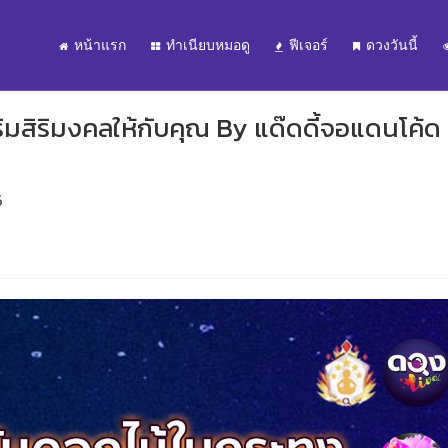
หน้าแรก
ทำเนียบหมอดู
ฟีเจอร์
ดวงวันนี้
ริมสิริมงคลให้กับคุณ By แด๊ดดี้จอแดนโค้ด
6