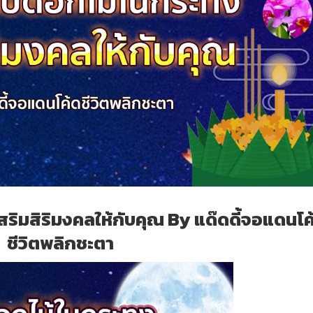
เสริมสิริมงคลให้กับคุณ By แด๊ดดี้จอแดนโค
ชีวิตพลิกชะตา