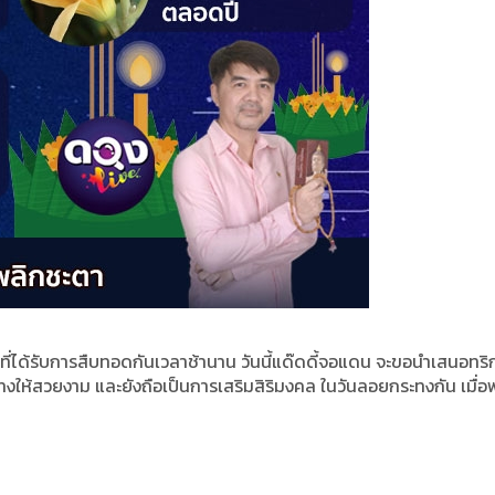
ี่ได้รับการสืบทอดกันเวลาช้านาน วันนี้แด๊ดดี้จอแดน จะขอนำเสนอทริ
งให้สวยงาม และยังถือเป็นการเสริมสิริมงคล ในวันลอยกระทงกัน เมื่อ