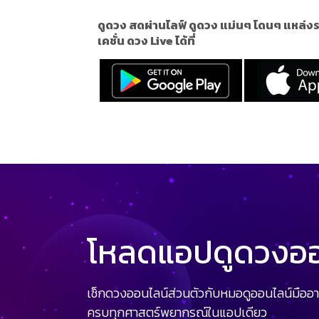
ดูดวง สดผ่านไลฟ์ ดูดวง แม่นๆ โดนๆ แหล่งร
เคชั่น ดวง Live ได้ที่
โหลดแอปดูดวงออน
เช็กดวงออนไลน์ส่วนตัวกับหมอดูออนไลน์มืออา
ครบทุกศาสตร์พยากรณ์ในแอปเดียว