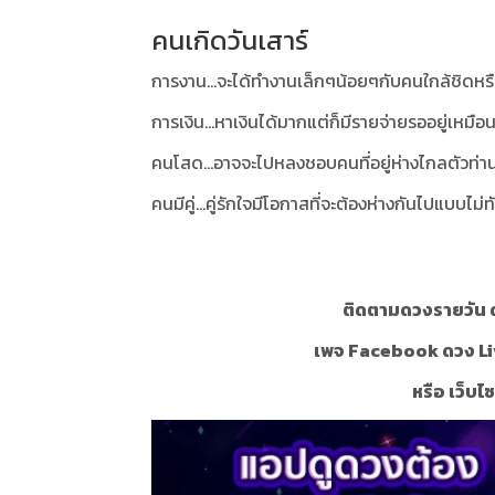
คนเกิดวันเสาร์
การงาน...จะได้ทำงานเล็กๆน้อยๆกับคนใกล้ชิดหร
การเงิน...หาเงินได้มากแต่ก็มีรายจ่ายรออยู่เหมื
คนโสด...อาจจะไปหลงชอบคนที่อยู่ห่างไกลตัวท่าน
คนมีคู่...คู่รักใจมีโอกาสที่จะต้องห่างกันไปแบบไม่
ติดตามดวงรายวัน ด
เพจ Facebook ดวง Li
หรือ เว็บไ