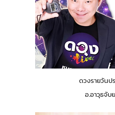
ดวงรายวันประ
อ.อาวุธจับย