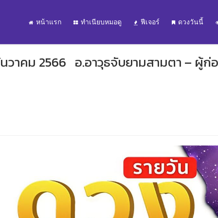
หน้าแรก
ทำเนียบหมอดู
ฟีเจอร์
ดวงวันนี้
ธันวาคม 2566 อ.อาวุธจับยามสามตา – ผู้ก่อต