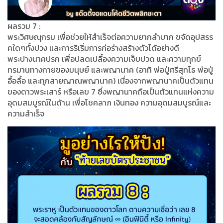
ผลรวม 7 :
พระวิศษณุกรม เพื่อช่วยให้สำเร็จต่อความยากลำบาก ขจัดอุปสรร
คใดๆทั้งปวง และการริเริ่มการก่อร่างสร้างตัวได้อย่างดี
พระปางนาคปรก เพื่อปลดเปลื้องความเจ็บปวด และความทุกข์
ทรมานทางกายของมนุษย์ และพญานาค (อาทิ พ่อปู่ศรีสุทโธ พ่อปู่
อื้อลื้อ และทุกสายญาณพญานาค) เนื่องจากพญานาคเป็นตัวแทน
ของดาวพระเสาร์ หรือเลข 7 ซึ่งพญานาคถือเป็นตัวแทนแห่งความ
อุดมสมบูรณ์ในด้าน เพื่อโชคลาภ เงินทอง ความอุดมสมบูรณ์และ
ความสำเร็จ