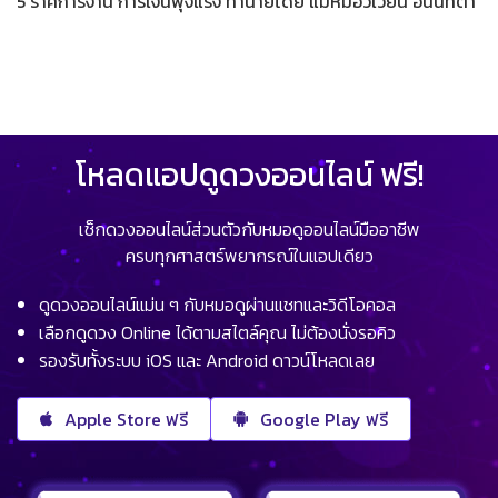
5 ราศีการงาน การเงินพุ่งแรง ทำนายโดย แม่หมอวิเวียน อนินทิตา
โหลดแอปดูดวงออนไลน์ ฟรี!
เช็กดวงออนไลน์ส่วนตัวกับหมอดูออนไลน์มืออาชีพ
ครบทุกศาสตร์พยากรณ์ในแอปเดียว
ดูดวงออนไลน์แม่น ๆ กับหมอดูผ่านแชทและวิดีโอคอล
เลือกดูดวง Online ได้ตามสไตล์คุณ ไม่ต้องนั่งรอคิว
รองรับทั้งระบบ iOS และ Android ดาวน์โหลดเลย
Apple Store ฟรี
Google Play ฟรี