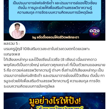
ผลรวม 5 :
บรมครูปู่ฤษี 108เสริมดวงชะตาในช่วงดวงตกโดยเฉพาะ
เบญจเพส
ไท้เสียงเหล่ากุง และโป๊ยเซียนโจวซือ (8 เซียน) เนื่องจากดาว
พฤหัสบดีเป็นดาวใหญ่ แห่งดาวศุภเคราะห์ ที่เป็นตัวแทนของหมาย
5 คือ ดาวแห่งสรรพวิชาความรู้ ต่างๆ ซึ่งท่านไท้เสียงเหล่ากุง เป็น
ปรมมาจารย์แห่งลัทธิเต๋า และปรมมาจารย์ของโป๊วเซียน ดังนั้น กา
รมูจะช่วยให้เพื่อเสริมด้านสรรพวิชาความรู้ ความสมดุล การจัด
ระบบความคิดแบบการมีเหตุมีผล