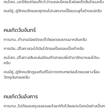
คนโสด...เอาให้แน่ก่อนดีกว่าว่าจะชอบใครแล้วค่อยตัดสินใจนะครับ
คนมีคู่...คู่รักคนรักแอบซุกซนไม่บอกงานนี้ร้อนระอุทั้งบ้านแน่ครับ
คนเกิดวันจันทร์
การงาน...ทำงานน้อยนิดแต่ได้ผลตอบแทนมากล้นครับ
การเงิน...มีโอกาสจะได้เงินได้ทองเป็นกอบเป็นกำครับ
คนโสด...มีโอกาสส้มหล่นมีคนดีๆสายเปย์เข้ามารักมาหลงได้นะ
ครับ
คนมีคู่...คู่รักคนรักดูแลกันดีไม่ขาดตกบกพร่องโดยเฉพาะเรื่อง
วัตถุเงินทองครับ
คนเกิดวันอังคาร
การงาน...ไม่ต้องลงทุนลงแรงอะไรแต่กับได้ผลประโยชน์อย่างเป็นก