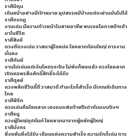
ราศีมิถุน
เดินหน้าอย่างมีเป้าหมาย อุปสรรคมีบ้างแต่จะผ่านมันไปได้
ราศีกรกฎ
งานเด่น มีความก้าวหน้าในสายอาชีพ พบเจอโอกาสดีๆเข้า
มาในชีวิต
ราศีสิงห์
ดวงดีดวงเด่น วาสนาผู้ใดหน่อ โชคลาภก้อนใหญ่ การงาน
มั่นคง
ราศีกันย์
งานไม่เด่นแต่เงินโคตรจะปัง ไม่พังก็พอแล้ว ดวงโชคลาภ
เปิดขอพรสิ่งศักดิ์สิทธิ์จะได้รับ
ราศีตุลย์
ดวงพลิกชีวิตดี๋ดี วาสนาดี ทำอะไรก็สำเร็จ มีเกณฑ์เดินทาง
ไกล
ราศีพิจิก
ดวงเด่นคือโชคลาภ เฮงแบบส่งท้ายปีเก่ากันแบบปังๆ
ราศีธนู
ดวงผู้ใหญ่อุปถัมภ์ โชคลาภมาจากผู้หลักผู้ใหญ่
ราศีมังกร
ยิ่งขยันยิ่งได้รับ เดือนแห่งความสำเร็จ ความรักก็เด่น การ