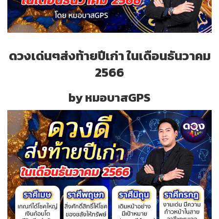
ดวงเด่นๆส่งท้ายปีเก่า ในเดือนธันวาคม
2566
by หมอบาสGPS