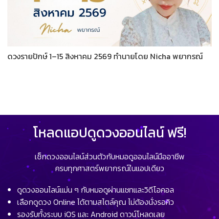
ดวงรายปักษ์ 1–15 สิงหาคม 2569 ทำนายโดย Nicha พยากรณ์
โหลดแอปดูดวงออนไลน์ ฟรี!
เช็กดวงออนไลน์ส่วนตัวกับหมอดูออนไลน์มืออาชีพ
ครบทุกศาสตร์พยากรณ์ในแอปเดียว
ดูดวงออนไลน์แม่น ๆ กับหมอดูผ่านแชทและวิดีโอคอล
เลือกดูดวง Online ได้ตามสไตล์คุณ ไม่ต้องนั่งรอคิว
รองรับทั้งระบบ iOS และ Android ดาวน์โหลดเลย