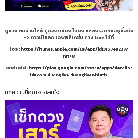
ดูดวง สดผ่านไลฟ์ ดูดวง แม่นๆ โดนๆ แหล่งรวมหมอดูชื่อดัง
->
ดาวน์โหลดแอพพลิเคชั่น ดวง Live ได้ที่
ios :
https://itunes.apple.com/us/app/id1316349233?
mt=8
android :
https://play.google.com/store/apps/details?
id=com.duanglive.duanglive&hl=th
บทความที่คุณอาจสนใจ