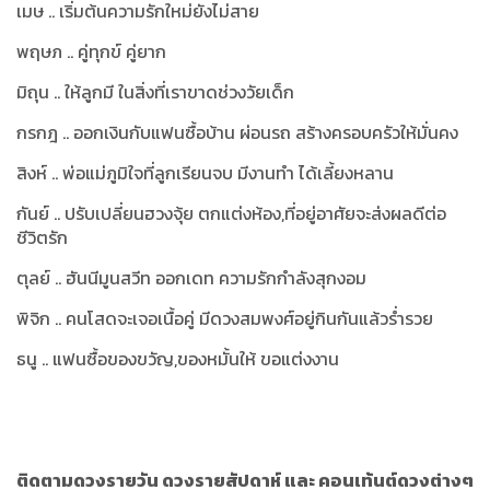
เมษ .. เริ่มต้นความรักใหม่ยังไม่สาย
พฤษภ .. คู่ทุกข์ คู่ยาก
มิถุน .. ให้ลูกมี ในสิ่งที่เราขาดช่วงวัยเด็ก
กรกฎ .. ออกเงินกับแฟนซื้อบ้าน ผ่อนรถ สร้างครอบครัวให้มั่นคง
สิงห์ .. พ่อแม่ภูมิใจที่ลูกเรียนจบ มีงานทำ ได้เลี้ยงหลาน
กันย์ .. ปรับเปลี่ยนฮวงจุ้ย ตกแต่งห้อง,ที่อยู่อาศัยจะส่งผลดีต่อ
ชีวิตรัก
ตุลย์ .. ฮันนีมูนสวีท ออกเดท ความรักกำลังสุกงอม
พิจิก .. คนโสดจะเจอเนื้อคู่ มีดวงสมพงศ์อยู่กินกันแล้วร่ำรวย
ธนู .. แฟนซื้อของขวัญ,ของหมั้นให้ ขอแต่งงาน
ติดตามดวงรายวัน ดวงรายสัปดาห์ และ คอนเท้นต์ดวงต่างๆ