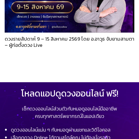
ดวงรายสัปดาห์ 9 – 15 สิงหาคม 2569 โดย อ.อาวุธ จับยามสามตา
– ผู้ก่อตั้งดวง Live
โหลดแอปดูดวงออนไลน์ ฟรี!
เช็กดวงออนไลน์ส่วนตัวกับหมอดูออนไลน์มืออาชีพ
ครบทุกศาสตร์พยากรณ์ในแอปเดียว
ดูดวงออนไลน์แม่น ๆ กับหมอดูผ่านแชทและวิดีโอคอล
เลือกดูดวง Online ได้ตามสไตล์คุณ ไม่ต้องนั่งรอคิว