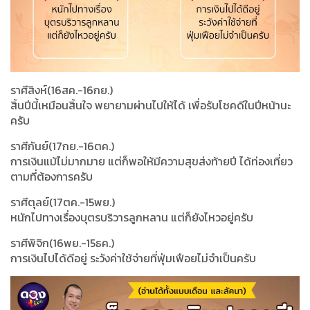
ราศีสิงห์(16สค.-16กย.)
สิ้นปีนี้เหมือนสิ้นใจ พยายามผ่านไปให้ได้ เพื่อรับโชคดีในปีหน้านะ
ครับ
ราศีกันย์(17กย.-16ตค.)
การเงินแม้ไม่มากมาย แต่ก็พอให้มีความสุขส่งท้ายปี ได้ท่องเที่ยว
ตามที่ต้องการครับ
ราศีตุลย์(17ตค.-15พย.)
หนักไปทางเรื่องบุตรบริวารลูกหลาน แต่ก็ยังไหวอยู่ครับ
ราศีพิจิก(16พย.-15ธค.)
การเงินไปได้ดีอยู่ ระวังค่าใช้จ่ายที่ฟุ่มเฟือยไม่จำเป็นครับ