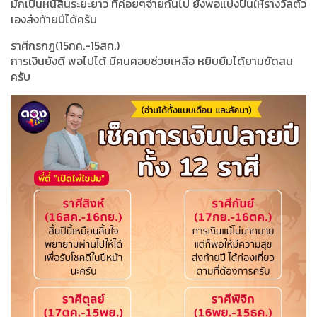
มักเป็นหนี้สินระยะยาว ที่ค่อยๆจ่ายกันไป ยังพอแบ่งปันให้รางวัลตัว
เองส่งท้ายปีได้ครับ
ราศีกรกฎ(15กค.-15สค.)
การเงินยังดี พอไปได้ มีคนคอยช่วยเหลือ หยิบยืมได้ยามขัดสน
ครับ