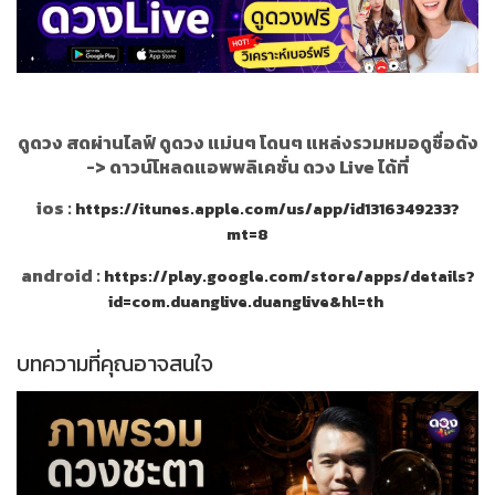
ดูดวง สดผ่านไลฟ์ ดูดวง แม่นๆ โดนๆ แหล่งรวมหมอดูชื่อดัง
->
ดาวน์โหลดแอพพลิเคชั่น ดวง Live ได้ที่
ios :
https://itunes.apple.com/us/app/id1316349233?
mt=8
android :
https://play.google.com/store/apps/details?
id=com.duanglive.duanglive&hl=th
บทความที่คุณอาจสนใจ