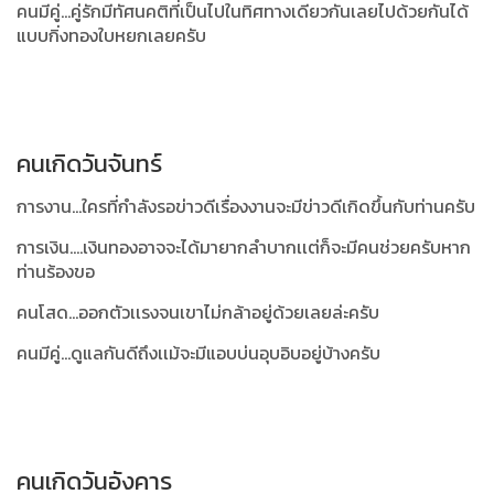
คนมีคู่...คู่รักมีทัศนคติที่เป็นไปในทิศทางเดียวกันเลยไปด้วยกันได้
แบบกิ่งทองใบหยกเลยครับ
คนเกิดวันจันทร์
การงาน...ใครที่กำลังรอข่าวดีเรื่องงานจะมีข่าวดีเกิดขึ้นกับท่านครับ
การเงิน....เงินทองอาจจะได้มายากลำบากเเต่ก็จะมีคนช่วยครับหาก
ท่านร้องขอ
คนโสด...ออกตัวเเรงจนเขาไม่กล้าอยู่ด้วยเลยล่ะครับ
คนมีคู่...ดูแลกันดีถึงเเม้จะมีแอบบ่นอุบอิบอยู่บ้างครับ
คนเกิดวันอังคาร