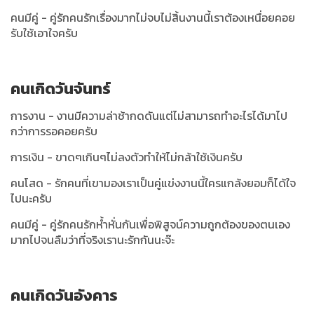
คนมีคู่ - คู่รักคนรักเรื่องมากไม่จบไม่สิ้นงานนี้เราต้องเหนื่อยคอย
รับใช้เอาใจครับ
คนเกิดวันจันทร์
การงาน - งานมีความล่าช้ากดดันแต่ไม่สามารถทำอะไรได้มาไป
กว่าการรอคอยครับ
การเงิน - ขาดๆเกินๆไม่ลงตัวทำให้ไม่กล้าใช้เงินครับ
คนโสด - รักคนที่เขามองเราเป็นคู่แข่งงานนี้ใครแกล้งยอมก็ได้ใจ
ไปนะครับ
คนมีคู่ - คู่รักคนรักห้ำหั่นกันเพื่อพิสูจน์ความถูกต้องของตนเอง
มากไปจนลืมว่าที่จริงเรานะรักกันนะจ๊ะ
คนเกิดวันอังคาร