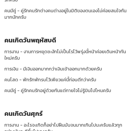
คนมีคู่ - คู่รักคนรักต่างคนต่างอยู่ในมิติของตนเองไม่ค่อยสนใจกัน
มากนักครับ
คนเกิดวันพฤหัสบดี
การงาน - งานการหยุดชะงักไม่เป็นไรไว้พรุ่งนี้หน้าค่อยเดินหน้ากัน
ใหม่ครับ
การเงิน - มีเงินออกมากกว่าเงินเข้าออกมากด้วยครับ
คนโสด - พักรักพักรบไว้เพียวแค่นี้ก่อนดีกว่าครับ
คนมีคู่ - คู่รักคนรักอยู่ด้วยกันแต่กายใจไม่รู้บินไปไหนครับ
คนเกิดวันศุกร์
การงาน - อะไรจะเกิดก็อย่าไปฝืนมันจนมากเกินไปนะครับแล้วทุก