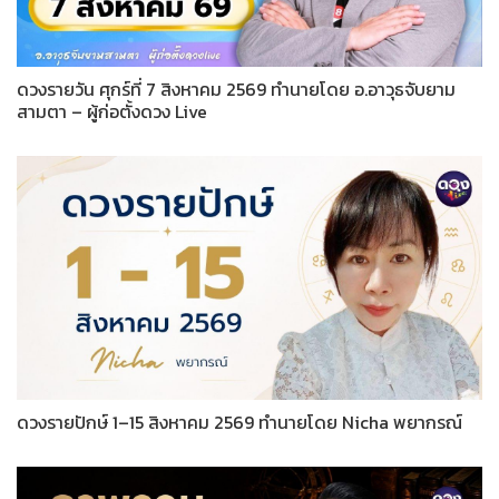
ดวงรายวัน ศุกร์ที่ 7 สิงหาคม 2569 ทำนายโดย อ.อาวุธจับยาม
สามตา – ผู้ก่อตั้งดวง Live
ดวงรายปักษ์ 1–15 สิงหาคม 2569 ทำนายโดย Nicha พยากรณ์