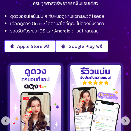
ครบทุกศาสตร์พยากรณ์ในแอปเดียว
ดูดวงออนไลน์แม่น ๆ กับหมอดูผ่านแชทและวิดีโอคอล
เลือกดูดวง Online ได้ตามสไตล์คุณ ไม่ต้องนั่งรอคิว
รองรับทั้งระบบ iOS และ Android ดาวน์โหลดเลย
Apple Store ฟรี
Google Play ฟรี