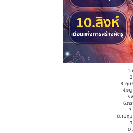
1.
2
3. กุม
4.ธนู
5.
6.กร
7.
8. เมถุ
9
10 