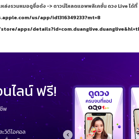
แหล่งรวมหมอดูชื่อดัง ->
ดาวน์โหลดแอพพลิเคชั่น ดวง Live ได้ที่
es.apple.com/us/app/id1316349233?mt=8
/store/apps/details?id=com.duanglive.duanglive&hl=t
ไลน์ ฟรี!
ชีพ
ละวิดีโอคอล