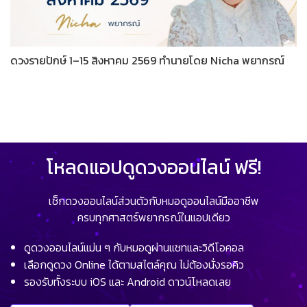
ดวงรายปักษ์ 1–15 สิงหาคม 2569 ทำนายโดย Nicha พยากรณ์
โหลดแอปดูดวงออนไลน์ ฟรี!
เช็กดวงออนไลน์ส่วนตัวกับหมอดูออนไลน์มืออาชีพ
ครบทุกศาสตร์พยากรณ์ในแอปเดียว
ดูดวงออนไลน์แม่น ๆ กับหมอดูผ่านแชทและวิดีโอคอล
เลือกดูดวง Online ได้ตามสไตล์คุณ ไม่ต้องนั่งรอคิว
รองรับทั้งระบบ iOS และ Android ดาวน์โหลดเลย