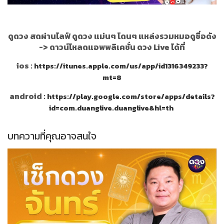
ดูดวง สดผ่านไลฟ์ ดูดวง แม่นๆ โดนๆ แหล่งรวมหมอดูชื่อดัง
->
ดาวน์โหลดแอพพลิเคชั่น ดวง Live ได้ที่
ios :
https://itunes.apple.com/us/app/id1316349233?
mt=8
android :
https://play.google.com/store/apps/details?
id=com.duanglive.duanglive&hl=th
บทความที่คุณอาจสนใจ