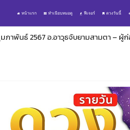
หน้าแรก
ทำเนียบหมอดู
ฟีเจอร์
ดวงวันนี้
กุมภาพันธ์ 2567 อ.อาวุธจับยามสามตา – ผู้ก่