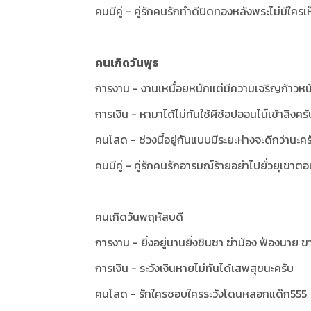
คนมีคู่ - คู่รักคนรักทำดีปิดทองหลังพระไม่มีใค
คนเกิดวันพุธ
การงาน - งานเหนื่อยหนักแต่มีความเจริญก้าวหน
การเงิน - หามาได้ไม่ทันใช้ผีช้อปออนไน์เข้าสิงครั
คนโสด - ช่วงนี้อยู่กันแบบมีระยะห่างจะดีกว่านะคร
คนมีคู่ - คู่รักคนรักอารมณ์ร้ายอย่าไปยั่วยุเขาต
คนเกิดวันพฤหัสบดี
การงาน - ยิ่งอยู่นานยิ่งชินชา ฆ่าน้อง ฟ้องนาย
การเงิน - ระวังเงินหายไม่ทันได้เสพสุขนะครับ
คนโสด - รักใครชอบใครระวังโดนหลอกแด๊ก555