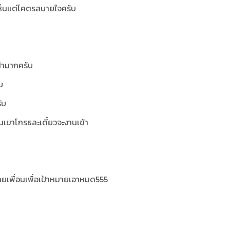
รเห็นแต่โคตรสบายใจครับ
้ามากครับ
บ
ับ
อนเขาโกรธละเดี๋ยวจะงานเข้า
 ขายเพื่อนเพื่อเป้าหมายเอาหมด555