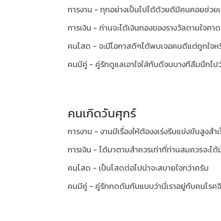
การงาน - ทุกอย่างเป็นไปได้ด้วยดีมีคนคอยช่วย
การเงิน - ท่านจะได้เงินทองของรางวัลตามใจคาด
คนโสด - จะมีโอกาสดีๆได้พบเจอคนดีแต่ถูกใจหร
คนมีคู่ - คู่รักดูแลเอาใจใส่กันดีจนบางทีลืมนึกไป
คนเกิดวันศุกร์
การงาน - งานมีเรื่องให้ต้องงเร่งรีบแข่งขันสูงสำเ
การเงิน - ได้มาตามสำควรเท่าที่ท่านสมควรจะได้
คนโสด - เป็นโสดต่อไปน่าจะสบายใจกว่าครับ
คนมีคู่ - คู่รักกดดันกับแบบว่านี่เราอยู่กับคนโรคจิต