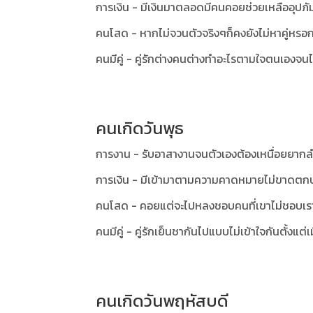
การเงิน - มีเงินมาตลอดมีคนคอยช่วยเหลืออุปภั
คนโสด - หากไม่จวนตัวจริงๆก็คงยังไม่หาคู่หรอ
คนมีคู่ - คู่รักต่างคนต่างทำอะไรตามใจตนเองจนไ
คนเกิดวันพุธ
การงาน - รับอาสางานจนตัวเองต้องเหนื่อยยากล
การเงิน - มีเข้ามาตามความคาดหมายไม่ขาดตก
คนโสด - คอยแต่จะไปหลงชอบคนที่เขาไม่ชอบเรา
คนมีคู่ - คู่รักเย็นชากันไปแบบไม่เข้าใจกันตั้งแต่เมื่
คนเกิดวันพฤหัสบดี