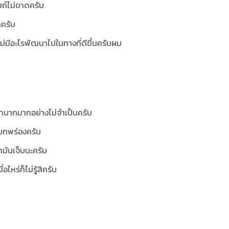
มถ์ไม่ขาดครับ
กครับ
ม่มีอะไรพัฒนาไปในทางที่ดีขึ้นครับผม
ำบากมากอย่างไม่จำเป็นครับ
บกพร่องครับ
มันเจ็บนะครับ
อไหร่ก็ไม่รู้สิครับ