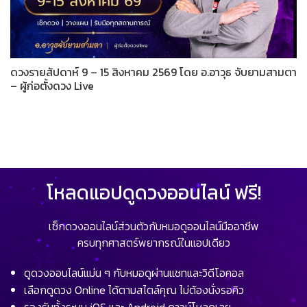
ดวงรายสัปดาห์ 9 – 15 สิงหาคม 2569 โดย อ.อาวุธ จับยามสามตา
– ผู้ก่อตั้งดวง Live
โหลดแอปดูดวงออนไลน์ ฟรี!
เช็กดวงออนไลน์ส่วนตัวกับหมอดูออนไลน์มืออาชีพ
ครบทุกศาสตร์พยากรณ์ในแอปเดียว
ดูดวงออนไลน์แม่น ๆ กับหมอดูผ่านแชทและวิดีโอคอล
เลือกดูดวง Online ได้ตามสไตล์คุณ ไม่ต้องนั่งรอคิว
รองรับทั้งระบบ iOS และ Android ดาวน์โหลดเลย