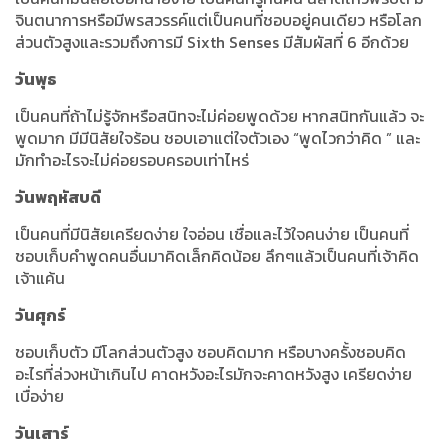
จินตนาการหรือมีพรสวรรค์แต่เป็นคนที่ชอบอยู่คนเดียว หรือโลก
ส่วนตัวสูงและรวมถึงการมี Sixth Senses มีสัมผัสที่ 6 อีกด้วย
วันพุธ
เป็นคนที่ถ้าไม่รู้จักหรือสนิทจะไม่ค่อยพูดด้วย หากสนิทกันแล้ว จะ
พูดมาก มีมีนิสัยใจร้อน ชอบเอาแต่ใจตัวเอง “พูดไวกว่าคิด ” และ
มักทำอะไรจะไม่ค่อยรอบครอบเท่าไหร่
วันพฤหัสบดี
เป็นคนที่มีนิสัยเครียดง่าย ใจอ่อน เชื่อและไว้ใจคนง่าย เป็นคนที่
ชอบเก็บคำพูดคนอื่นมาคิดเล็กคิดน้อย ลึกๆแล้วเป็นคนที่เจ้าคิด
เจ้าแค้น
วันศุกร์
ชอบเก็บตัว มีโลกส่วนตัวสูง ชอบคิดมาก หรือบางครั้งชอบคิด
อะไรที่ล่วงหน้าเกินไป คาดหวังอะไรมักจะคาดหวังสูง เครียดง่าย
เบื่อง่าย
วันเสาร์