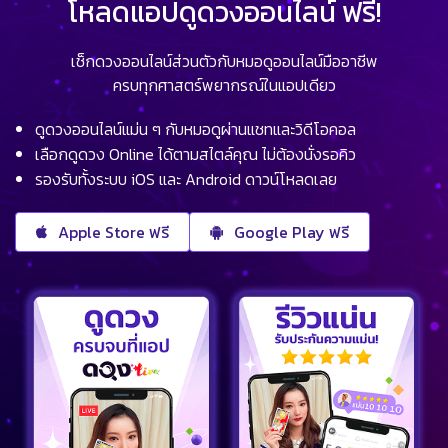
โหลดแอปดูดวงออนไลน์ ฟรี!
เช็กดวงออนไลน์ส่วนตัวกับหมอดูออนไลน์มืออาชีพ
ครบทุกศาสตร์พยากรณ์ในแอปเดียว
ดูดวงออนไลน์แม่น ๆ กับหมอดูผ่านแชทและวิดีโอคอล
เลือกดูดวง Online ได้ตามสไตล์คุณ ไม่ต้องนั่งรอคิว
รองรับทั้งระบบ iOS และ Android ดาวน์โหลดเลย
Apple Store ฟรี
Google Play ฟรี