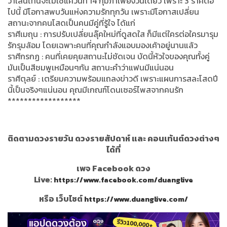
วาเลนไทน์จะไม่ใช่แค่วันที่ 14 กุมภาเพียงวันเดียว เพราะ 3 ราศีต่อ
ไปนี้ มีโอกาสพบวันแห่งความรักทุกวัน เพราะมีโอกาสเปลี่ยน
สถานะจากคนโสดเป็นคนมีคู่ที่รู้ใจ ได้แก่
ราศีเมถุน : การปรับเปลี่ยนลุ๊คใหม่ที่ดูสดใส ก็มีแต่ใครต่อใครมารุม
รักรุมล้อม โดยเฉพาะคนที่คุณกำลังแอบมองเค้าอยู่นานแล้ว
ราศีกรกฏ : คนที่เคยคุยสถานะไม่ชัดเจน บัดนี้หัวใจของคุณทั้งคู่
มันเป็นสีชมพูเหมือนๆกัน สถานะคำว่าแฟนมีแน่นอน
ราศีตุลย์ : เตรียมความพร้อมแถลงข่าวดี เพราะแผนการสละโสดปี
นี้เป็นจริงๆแน่นอน คุณมีเกณฑ์โดนเซอร์ไพสจากคนรัก
******************
ติดตามดวงรายวัน ดวงรายสัปดาห์ และ คอนเท้นต์ดวงต่างๆ
ได้ที่
เพจ Facebook ดวง
Live:
https://www.facebook.com/duanglive
หรือ เว็บไซต์
https://www.duanglive.com/