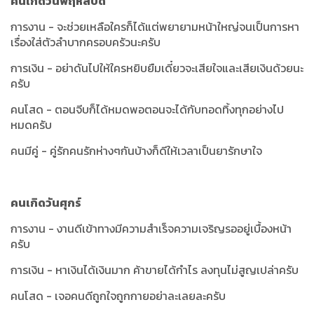
คนเกิดวันพฤหัสบดี
การงาน - จะช่วยเหลือใครก็ได้แต่พยายามหน้าใหญ่จนเป็นการหา
เรื่องใส่ตัวลำบากครอบครัวนะครับ
การเงิน - อย่าดันไปให้ใครหยิบยืมเดี๋ยวจะเสียใจและเสียเงินด้วยนะ
ครับ
คนโสด - ตอนจีบก็ได้หมดพอตอนจะได้กับทอดทิ้งทุกอย่างไป
หมดครับ
คนมีคู่ - คู่รักคนรักห่างๆกันบ้างก็ดีให้เวลาเป็นยารักษาใจ
คนเกิดวันศุกร์
การงาน - งานดีเข้าทางมีความสำเร็จความเจริญรออยู่เบื้องหน้า
ครับ
การเงิน - หาเงินได้เงินมาก ค้าขายได้กำไร ลงทุนไม่สูญเปล่าครับ
คนโสด - เจอคนดีถูกใจถูกกายอย่าละเลยละครับ