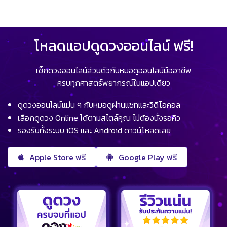
โหลดแอปดูดวงออนไลน์ ฟรี!
เช็กดวงออนไลน์ส่วนตัวกับหมอดูออนไลน์มืออาชีพ
ครบทุกศาสตร์พยากรณ์ในแอปเดียว
ดูดวงออนไลน์แม่น ๆ กับหมอดูผ่านแชทและวิดีโอคอล
เลือกดูดวง Online ได้ตามสไตล์คุณ ไม่ต้องนั่งรอคิว
รองรับทั้งระบบ iOS และ Android ดาวน์โหลดเลย
Apple Store ฟรี
Google Play ฟรี