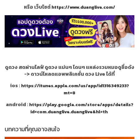
หรือ เว็บไซต์
https://www.duanglive.com/
ดูดวง สดผ่านไลฟ์ ดูดวง แม่นๆ โดนๆ แหล่งรวมหมอดูชื่อดัง
->
ดาวน์โหลดแอพพลิเคชั่น ดวง Live ได้ที่
ios :
https://itunes.apple.com/us/app/id1316349233?
mt=8
android :
https://play.google.com/store/apps/details?
id=com.duanglive.duanglive&hl=th
บทความที่คุณอาจสนใจ