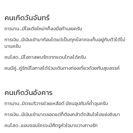
คนเกิดวันจันทร์
การงาน...มีไอเดียใหม่ๆก็ลงมือทำเลยครับ
การเงิน...มีเงินเข้ามาก้อนโตแต่เป็นทุกข์ลาภจะเก็บอยู่กับตัวได้ไม่
นานครับ
คนโสด...มีโอกาสพบรักจากแดนไกลได้ครับ
คนมีคู่...คู่รักมีโอกาสได้ร่วมเดินทางท่องเที่ยวด้วยกันสุขสรรค์
คนเกิดวันอังคาร
การงาน...มิตรบริวารช่วยเหลือดี มีคนอุปถัมภ์ค้ำจุนครับ
การเงิน...มีเงินเข้ามาตลอดแต่ก็ต้องกล้าตัดสินใจไปแย่งชิงมา
คนโสด...แอบชอบใครจะมีศัตรูหัวใจมาขวางทางรัก