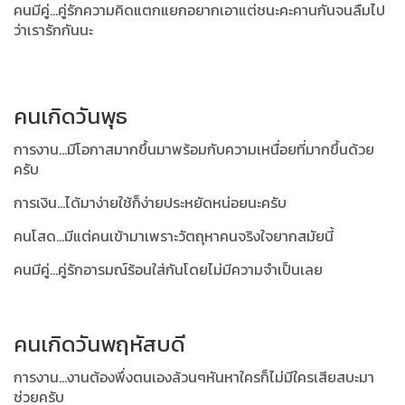
คนมีคู่...คู่รักความคิดแตกแยกอยากเอาแต่ชนะคะคานกันจนลืมไป
ว่าเรารักกันนะ
คนเกิดวันพุธ
การงาน...มีโอกาสมากขึ้นมาพร้อมกับความเหนื่อยที่มากขึ้นด้วย
ครับ
การเงิน...ได้มาง่ายใช้ก็ง่ายประหยัดหน่อยนะครับ
คนโสด...มีแต่คนเข้ามาเพราะวัตถุหาคนจริงใจยากสมัยนี้
คนมีคู่...คู่รักอารมณ์ร้อนใส่กันโดยไม่มีความจำเป็นเลย
คนเกิดวันพฤหัสบดี
การงาน...งานต้องพึ่งตนเองล้วนๆหันหาใครก็ไม่มีใครเสียสบะมา
ช่วยครับ