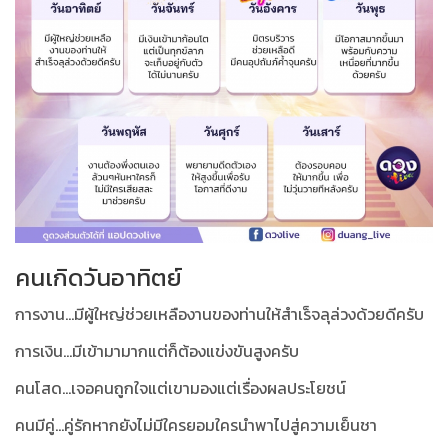
คนเกิดวันอาทิตย์
การงาน...มีผู้ใหญ่ช่วยเหลืองานของท่านให้สำเร็จลุล่วงด้วยดีครับ
การเงิน...มีเข้ามามากแต่ก็ต้องแข่งขันสูงครับ
คนโสด...เจอคนถูกใจแต่เขามองแต่เรื่องผลประโยชน์
คนมีคู่...คู่รักหากยังไม่มีใครยอมใครนำพาไปสู่ความเย็นชา