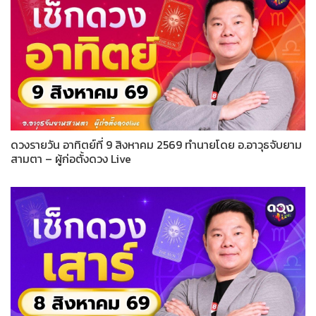
ดวงรายวัน อาทิตย์ที่ 9 สิงหาคม 2569 ทำนายโดย อ.อาวุธจับยาม
สามตา – ผู้ก่อตั้งดวง Live