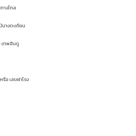
ินทางไกล
ไม้นางตะเคียน
อ เทพฮินดู
 หรือ เลขฝาโรง