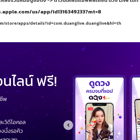
es.apple.com/us/app/id1316349233?mt=8
om/store/apps/details?id=com.duanglive.duanglive&hl=th
ไลน์ ฟรี!
ชีพ
ละวิดีโอคอล
งนั่งรอคิว
โหลดเลย