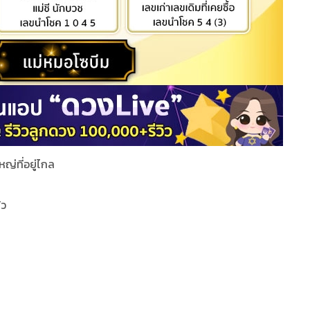
ญ่ที่อยู่ไกล
้ว