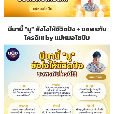
มีนานี้ "มู" ยังไงให้ชีวิตปัง + ขอพรกับ
ใครดี!!! by แม่หมอโซบีม