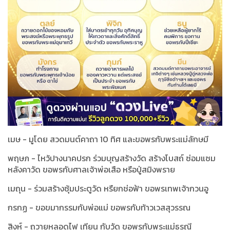
เมษ - มูโดย สวดมนต์คาถา 10 ทิศ และขอพรกับพระแม่ลักษมี
พฤษภ - ไหว้ปางนาคปรก ร่วมบุญสร้างวัด สร้างโบสถ์ ซ่อมแซม
หลังคาวัด ขอพรกับศาลเจ้าพ่อเสือ หรือปู่สมิงพราย
เมถุน - ร่วมสร้างซุ้มประตูวัด หรืยกช่อฟ้า ขอพรเทพเจ้ากวนอู
กรกฏ - ขอขมากรรมกับพ่อแม่ ขอพรกับท้าวเวสสุวรรณ
สิงห์ - ถวายหลอดไฟ เทียน กับวัด ขอพรกับพระแม่ธรณี