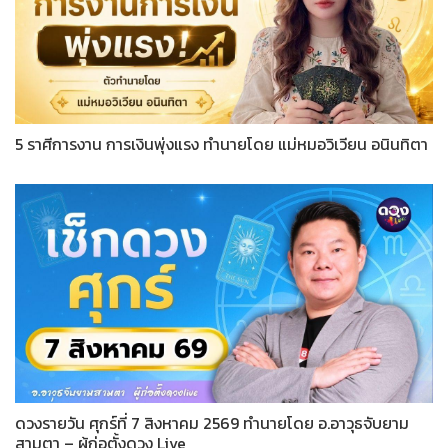
5 ราศีการงาน การเงินพุ่งแรง ทำนายโดย แม่หมอวิเวียน อนินทิตา
ดวงรายวัน ศุกร์ที่ 7 สิงหาคม 2569 ทำนายโดย อ.อาวุธจับยาม
สามตา – ผู้ก่อตั้งดวง Live