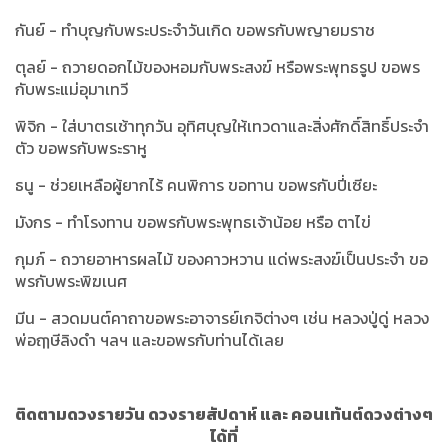
กันย์ - ทำบุญกับพระประจำวันเกิด ขอพรกับพญายมราช
ตุลย์ - ถวายดอกไม้ของหอมกับพระสงฆ์ หรือพระพุทธรูป ขอพร
กับพระแม่อุมาเทวี
พิจิก - ใส่บาตรเช้าทุกวัน อุทิศบุญให้เทวดาและสิ่งศักดิ์สิทธิ์ประจำ
ตัว ขอพรกับพระราหู
ธนู - ช่วยเหลือผู้ยากไร้ คนพิการ ขอทาน ขอพรกับปี่เซียะ
มังกร - ทำโรงทาน ขอพรกับพระพุทธเจ้าน้อย หรือ ตาไข่
กุมภ์ - ถวายอาหารผลไม้ ของคาวหวาน แด่พระสงฆ์เป็นประจำ ขอ
พรกับพระพิฆเนศ
มีน - สวดมนต์คาถาขอพระอาจารย์เกจิต่างๆ เช่น หลวงปู่ดู่ หลวง
พ่อฤๅษีลิงดำ ฯลฯ และขอพรกับท่านได้เลย
ติดตามดวงรายวัน ดวงรายสัปดาห์ และ คอนเท้นต์ดวงต่างๆ
ได้ที่