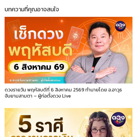
บทความที่คุณอาจสนใจ
ดวงรายวัน พฤหัสบดีที่ 6 สิงหาคม 2569 ทำนายโดย อ.อาวุธ
จับยามสามตา – ผู้ก่อตั้งดวง Live