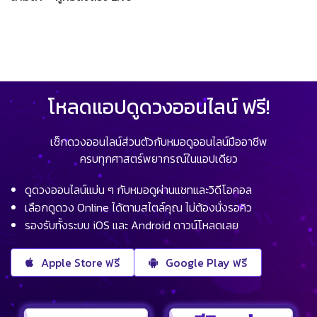
โหลดแอปดูดวงออนไลน์ ฟรี!
เช็กดวงออนไลน์ส่วนตัวกับหมอดูออนไลน์มืออาชีพ
ครบทุกศาสตร์พยากรณ์ในแอปเดียว
ดูดวงออนไลน์แม่น ๆ กับหมอดูผ่านแชทและวิดีโอคอล
เลือกดูดวง Online ได้ตามสไตล์คุณ ไม่ต้องนั่งรอคิว
รองรับทั้งระบบ iOS และ Android ดาวน์โหลดเลย
Apple Store ฟรี
Google Play ฟรี